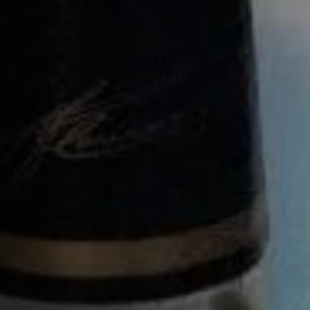
阳光覆盆子 （RASPBERRY
BACK
BACK
BACK
BACK
DAISY）
COURVOISIER EXTRA
馥华诗
配方
探索之旅（英语）
此款果味鸡尾酒含有覆盆子利口酒和菠萝糖浆，是一
款非常清爽宜人的饮品，完美平衡了干邑白兰地风味
L’ESSENCE DE COURVOISIER
馥华诗源邸的修缮
鸡尾酒艺术
探索之旅（法语）
的细微差别。
VSOP
传承
尊享之旅（英语）
XO
FOUNDATION 1828
尊享之旅（法语）
XO ROYAL
Home
配方
果味
开启馥华诗源邸之旅
阳光覆盆子 （RASPBERRY DAISY)