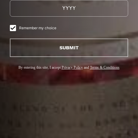
Remember my choice
SUBMIT
By entering this site, I accept
Privacy Policy
and
Terms & Conditions