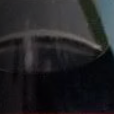
产品系列
配料和调配方法
配料
2 份
馥华诗VSOP干邑白兰地
1/2 份
覆盆子利口酒
1/2 份
菠萝糖浆
1/2 份
鲜榨柠檬汁
加入苏打水
逐步调制