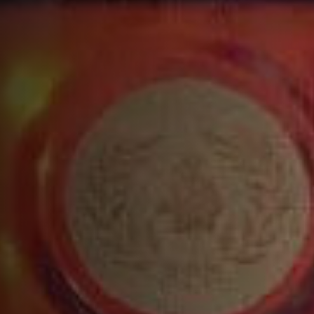
将除苏打水以外的所有材料加入调酒器中，用力摇
晃
倒入装满冰块或碎冰的古典鸡尾酒杯中，至 ½ 处
加入苏打水
再入更多冰块
用覆盆子和薄荷叶点缀
更多鸡尾酒