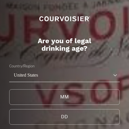
馥华诗GALA
(COURVOISIER GALA)
CITRUS
了解更多
Are you of legal
drinking age?
Country/Region
United States