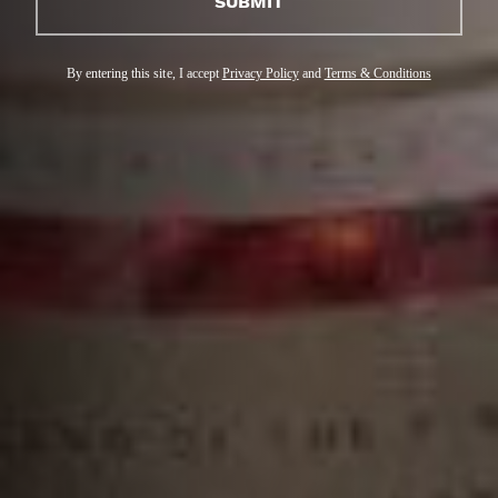
SUBMIT
By entering this site, I accept
Privacy Policy
and
Terms & Conditions