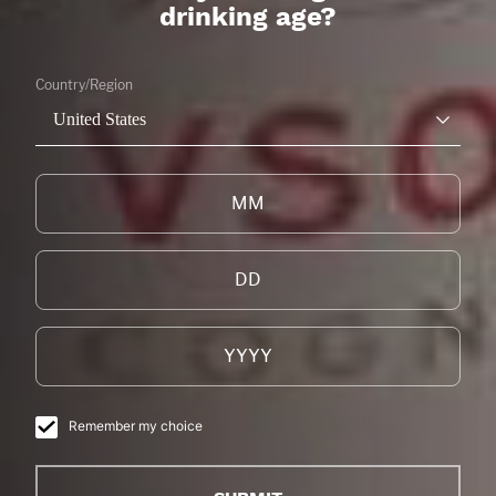
drinking age?
Country/Region
United States
BIENVENUE CHEZ
COURVOISIER
Nous vous invitons à explorer l’univers du cognac
Courvoisier, imprégné des arômes de Jarnac, de son
histoire et de ses habitants.
DÉCOUVREZ NOTRE COLLECTION
Remember my choice