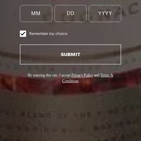
鸡尾酒艺术
们的干邑白兰地屡获殊荣，以其特有的细微差别提升了每种鸡
Remember my choice
的品质，使每一杯都充满了干邑白兰地的风味和精致。
SUBMIT
By entering this site, I accept
Privacy Policy
and
Terms &
Conditions