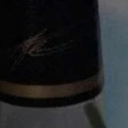
传承
尊
配方
FOUNDATION 1828
尊
馥华诗
调配
调配工艺
开
鸡尾酒艺术