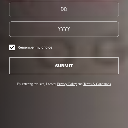
实体
实体
CAMPARI SOUTH AFRICA
CAMPAR
PTY LTD.
地址
地址
Remember my choice
12TH FLOOR, CLIFFE DEKER
CALLE D
HOF-MEYR 11
PLANTA
SUBMIT
BUITENGRACHT STREET,
CAPE TOWN, 南非
By entering this site, I accept
Privacy Policy
and
Terms & Conditions
国家
国家
瑞士
英国