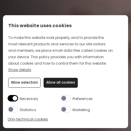
管理、改进我们的服务，以及提供个性化的服
务，包括识别用户，并在他们再次使用我们的
服务时记住他们的信息；
This website uses cookies
处理我们服务的付款；
为用户行使其利益和服务提供便利，包括客户
To make this website work properly, and to provide the
most relevant products and services to our site visitors
支持；
and members, we place small data files called cookies on
识别并分析用户如何使用我们的服务；
your device. This policy provides you with information
about cookies and how to control them for this website.
对我们的客户群以及我们的服务进行研究和分
Show details
析；
Allow selection
Allow all cookies
改进我们的服务以及提供定制化服务，以满足
我们用户群以及我们与之互动的其他用户的需
Necessary
Preferences
求和兴趣；
Statistics
Marketing
对我们提供的服务进行测试、增强、更新和监
Only technical cookies
测，或诊断和解决技术问题；