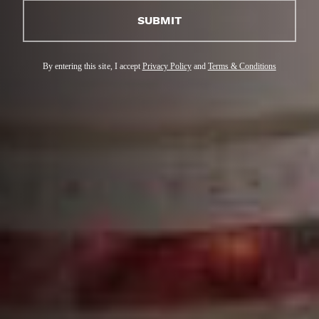
collection. Un cocktail au cognac qui saura ravir les
papilles de vos invités.
SUBMIT
By entering this site, I accept
Privacy Policy
and
Terms & Conditions