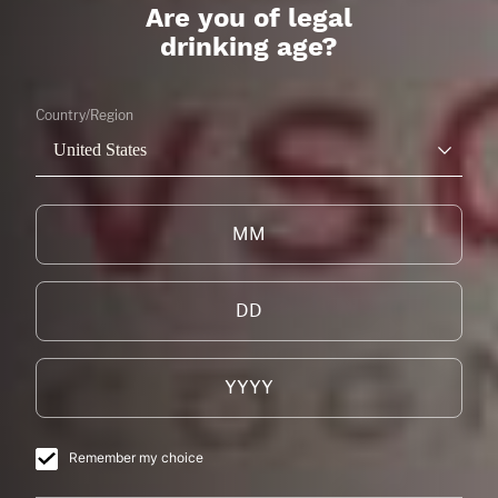
Are you of legal
drinking age?
Country/Region
United States
UN COCKTAIL DE QUALITÉ
EXCEPTIONNELLE DEMANDE LES
MEILLEURS INGRÉDIENTS.
L’ART DU COCKTAIL
Notre cognac primé accompagne chaque cocktail
de son caractère unique pour révéler ses saveurs et
la finesse de chaque verre. Déguster un cocktail
avec un cognac de la maison Courvoisier.
Chaque cocktail puise dans les terroirs, les crus et
Remember my choice
les générations qui ont élaboré avec soin notre